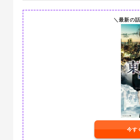
＼最新の
今す