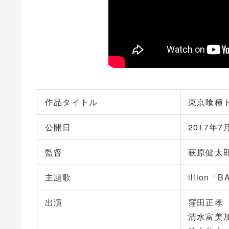
作品タイトル
東京喰種
公開日
2017年7
監督
萩原健太
主題歌
illion「
出演
窪田正孝
清水富美