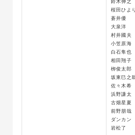
鈴木伸之
桜田ひよ
蒼井優
大泉洋
村井國夫
小笠原海
白石隼也
相田翔子
栁俊太郎
坂東巳之
佐々木希
浜野謙太
古畑星夏
前野朋哉
ダンカン
岩松了