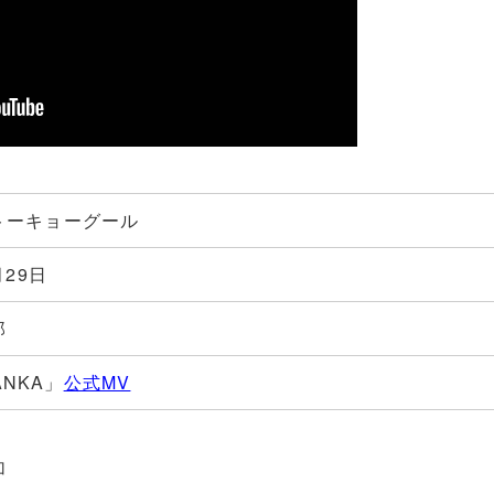
トーキョーグール
月29日
郎
BANKA」
公式MV
加