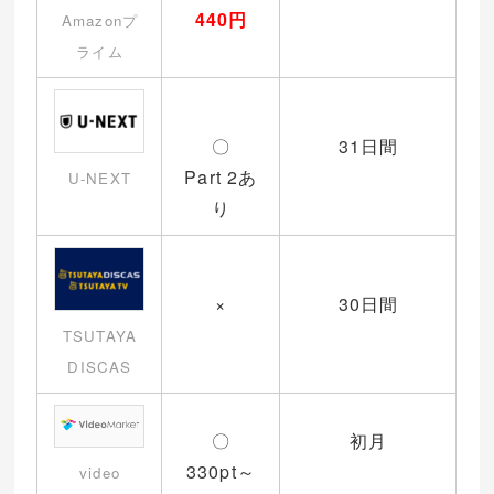
440円
Amazonプ
ライム
〇
31日間
Part 2あ
U-NEXT
り
×
30日間
TSUTAYA
DISCAS
〇
初月
330pt～
video