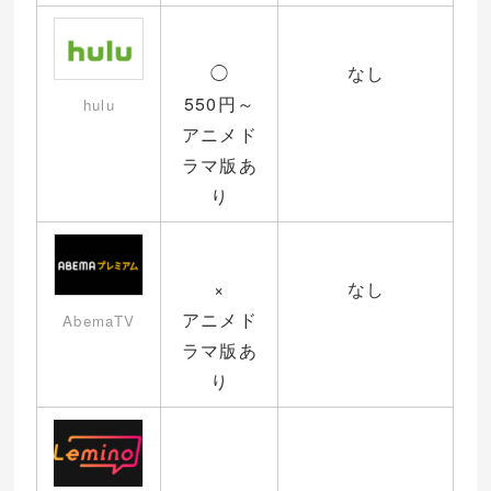
◯
なし
550円～
hulu
アニメド
ラマ版あ
り
×
なし
アニメド
AbemaTV
ラマ版あ
り