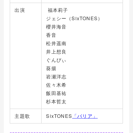
出演
福本莉子
ジェシー（SixTONES）
櫻井海音
香音
松井遥南
井上想良
ぐんぴぃ
葵揚
岩瀬洋志
佐々木希
飯田基祐
杉本哲太
主題歌
SixTONES
「バリア」