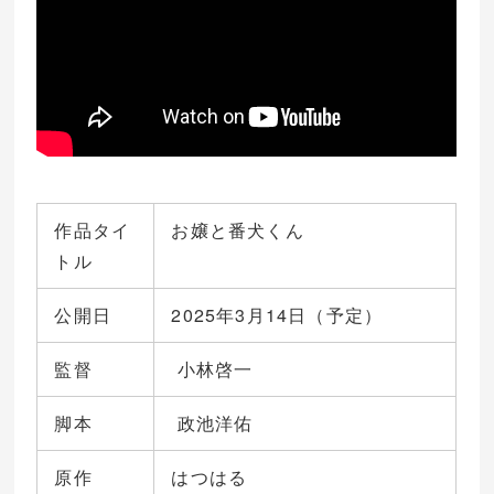
作品タイ
お嬢と番犬くん
トル
公開日
2025年3月14日（予定）
監督
小林啓一
脚本
政池洋佑
原作
はつはる