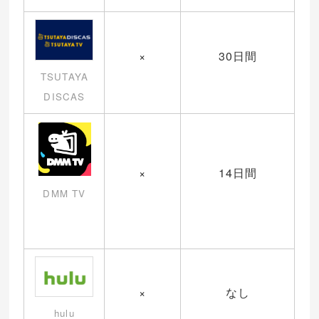
×
30日間
TSUTAYA
DISCAS
×
14日間
DMM TV
×
なし
hulu