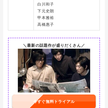
白川和子
下元史朗
甲本雅裕
高橋惠子
＼最新の話題作が盛りだくさん／
今すぐ無料トライアル