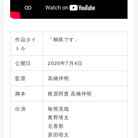
作品タイ
「桐島です」
トル
公開日
2025年7月4日
監督
高橋伴明
脚本
梶原阿貴 高橋伴明
出演
毎熊克哉
奥野瑛太
北香那
原田喧太