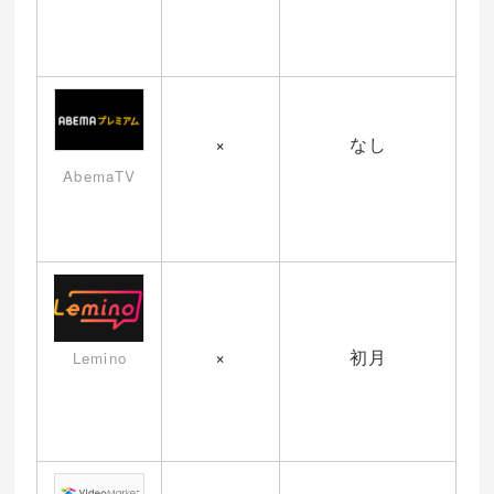
×
なし
AbemaTV
×
初月
Lemino