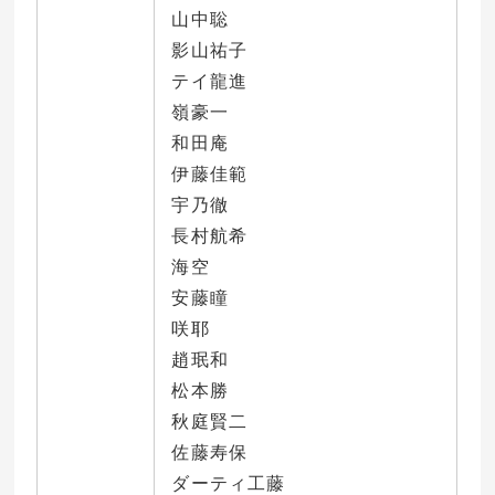
山中聡
影山祐子
テイ龍進
嶺豪一
和田庵
伊藤佳範
宇乃徹
長村航希
海空
安藤瞳
咲耶
趙珉和
松本勝
秋庭賢二
佐藤寿保
ダーティ工藤