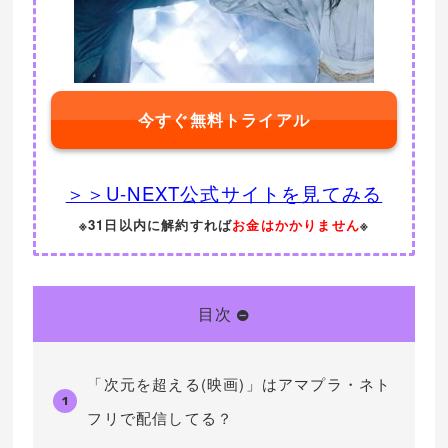
今すぐ無料トライアル
＞＞U-NEXT公式サイトを見てみる
※31日以内に解約すれば
お金はかかりません
※
目次
「次元を超える(映画)」はアマプラ・ネト
1
フリで配信してる？