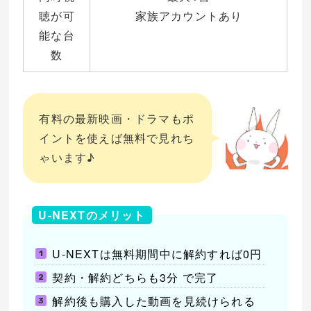
聴が可
家族アカウントあり
能な台
数
有料の最新映画・ドラマもポ
イントを使えば無料で見れち
ゃいます♪
U-NEXTのメリット
U-NEXTは無料期間中に解約すれば0円
契約・解約どちらも3分 で完了
解約後も購入した動画を見続けられる