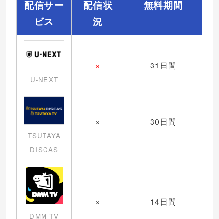
配信サー
配信状
無料期間
ビス
況
×
31日間
U-NEXT
×
30日間
TSUTAYA
DISCAS
×
14日間
DMM TV