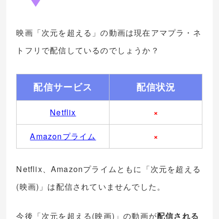
映画「次元を超える」の動画は現在アマプラ・ネ
トフリで配信しているのでしょうか？
配信サービス
配信状況
Netflix
×
Amazonプライム
×
Netflix、Amazonプライムともに「次元を超える
(映画)」は配信されていませんでした。
今後「次元を超える(映画)」の動画が
配信される