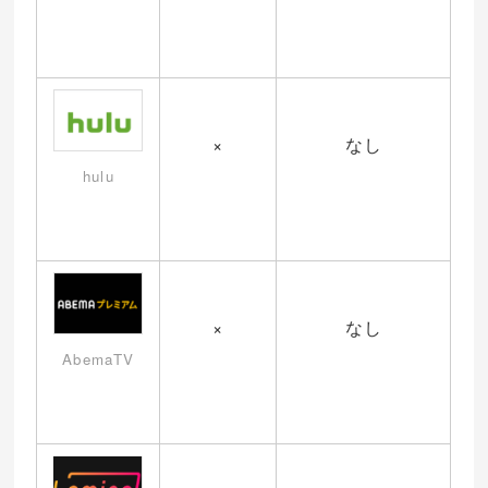
×
なし
hulu
×
なし
AbemaTV