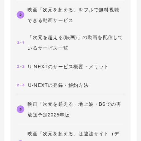
映画「次元を超える」をフルで無料視聴
2
できる動画サービス
「次元を超える(映画)」の動画を配信して
2-1
いるサービス一覧
U-NEXTのサービス概要・メリット
2-2
U-NEXTの登録・解約方法
2-3
映画「次元を超える」地上波・BSでの再
3
放送予定2025年版
映画「次元を超える」は違法サイト（デ