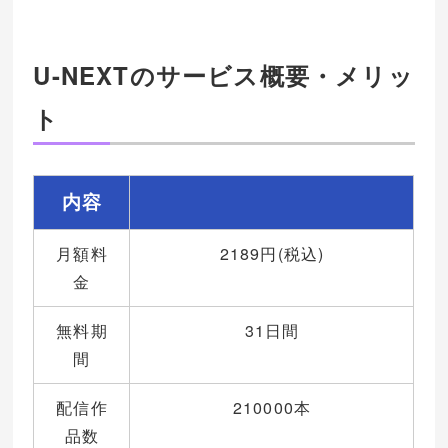
U-NEXTのサービス概要・メリッ
ト
内容
月額料
2189円(税込)
金
無料期
31日間
間
配信作
210000本
品数