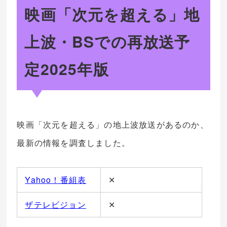
映画「次元を超える」地
上波・BSでの再放送予
定2025年版
映画「次元を超える」の地上波放送があるのか、
最新の情報を調査しました。
Yahoo！番組表
✕
ザテレビジョン
✕