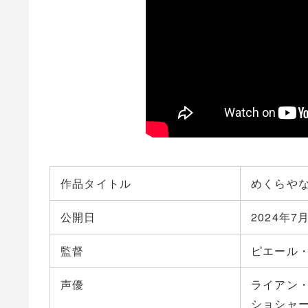
作品タイトル
めくらや
公開日
2024年7
監督
ピエール
声優
ライアン
ショシャ