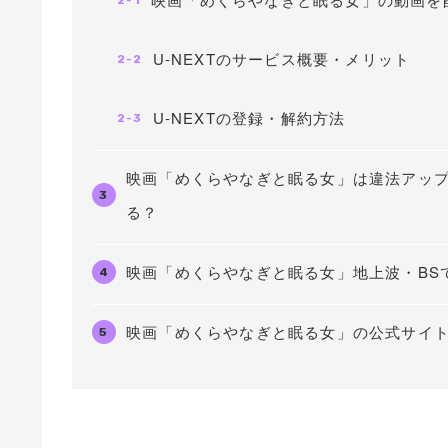
U-NEXTのサービス概要・メリット
2-2
U-NEXTの登録・解約方法
2-3
映画「めくらやなぎと眠る女」は違法アップロ
3
る？
映画「めくらやなぎと眠る女」地上波・BSで
4
映画「めくらやなぎと眠る女」の公式サイ
5