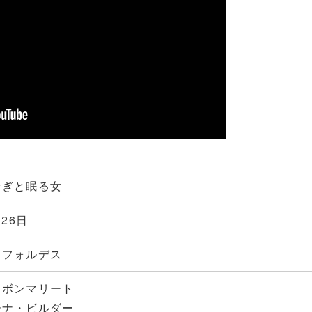
なぎと眠る女
月26日
・フォルデス
・ボンマリート
ーナ・ビルダー