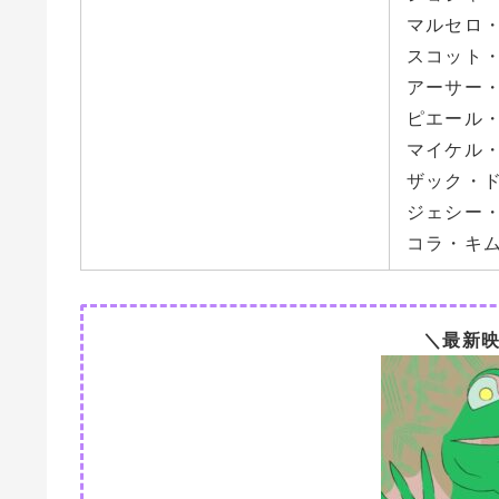
マルセロ
スコット
アーサー
ピエール
マイケル
ザック・
ジェシー
コラ・キ
＼最新