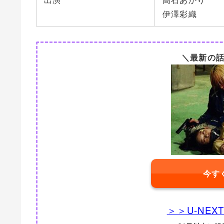
伊澤彩織
＼最新の
今す
＞＞U-NE