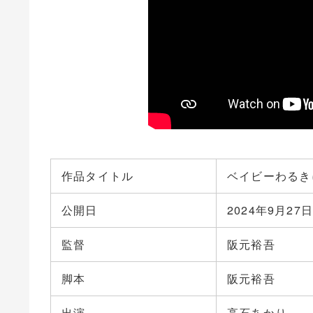
作品タイトル
ベイビーわるき
公開日
2024年9月27日
監督
阪元裕吾
脚本
阪元裕吾
出演
高石あかり