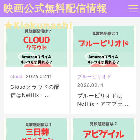
映画公式無料配信情報
★Kiokunashi
cloud
ブルーピリオド
2026.02.11
2026.02.11
Cloudクラウドの配
信はNetflix・
ブルーピリオドは
Amazonプライムで
Netflix・アマプラど
どこで見れる？サブ
こで見れる？サブス
スク無料動画を視聴
ク配信で無料動画を
する
視聴！