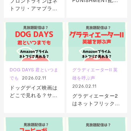
PUNISHMENT配信
フロントラインはネ
はネットフリック
トフリ・アマプラど
ス・アマプラどこで
こで見れる？サブス
見れる？サブスク動
ク無料動画の視聴
画を無料視聴する
は？
DOG DAYS 君といつま
グラディエーターII 英
でも
雄を呼ぶ声
2026.02.11
2026.02.11
ドッグデイズ映画は
どこで見れる？サブ
グラディエーター2
スク配信動画はネト
はネットフリック
フリ・アマプラで無
ス・アマプラどこで
料視聴？
見れる？サブスク配
信動画を無料視聴！