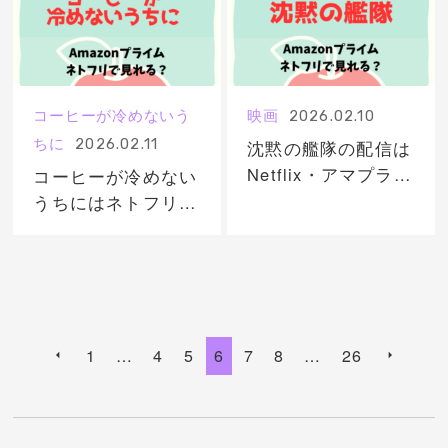
コーヒーが冷めないう
映画
2026.02.10
ちに
2026.02.11
沈黙の艦隊の配信は
Netflix・アマプラど
コーヒーが冷めない
こで見れる？サブス
うちにはネトフリ・
ク動画を無料視聴す
アマプラどこで見れ
る方法！
る？サブスク配信の
無料動画あり？
1
…
4
5
6
7
8
…
26