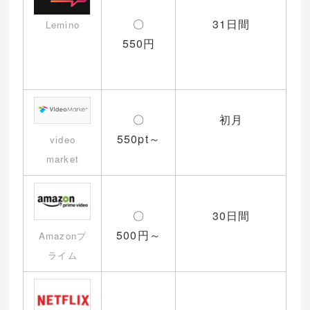
〇
31日間
Lemino
550円
〇
初月
550pt～
video
market
〇
30日間
500円～
Amazonプ
ライム