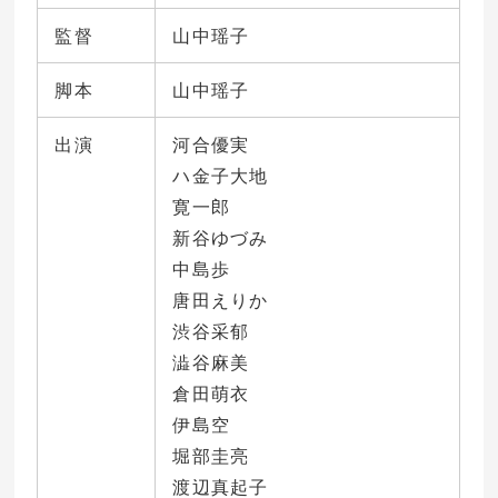
監督
山中瑶子
脚本
山中瑶子
出演
河合優実
ハ金子大地
寛一郎
新谷ゆづみ
中島歩
唐田えりか
渋谷采郁
澁谷麻美
倉田萌衣
伊島空
堀部圭亮
渡辺真起子