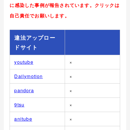
に感染した事例が報告されています。クリックは
自己責任でお願いします。
違法アップロー
ドサイト
youtube
×
Dailymotion
×
pandora
×
9tsu
×
anitube
×