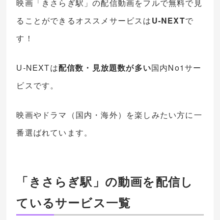
映画「きさらぎ駅」の配信動画をフルで無料で見
ることができるオススメサービスは
U-NEXT
で
す！
U-NEXTは
配信数・見放題数が多い
国内No1サー
ビスです。
映画やドラマ（国内・海外）を楽しみたい方に一
番選ばれています。
「きさらぎ駅」の動画を配信し
ているサービス一覧