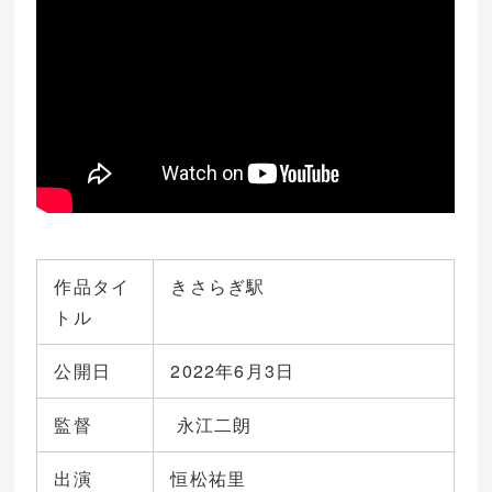
作品タイ
きさらぎ駅
トル
公開日
2022年6月3日
監督
永江二朗
出演
恒松祐里