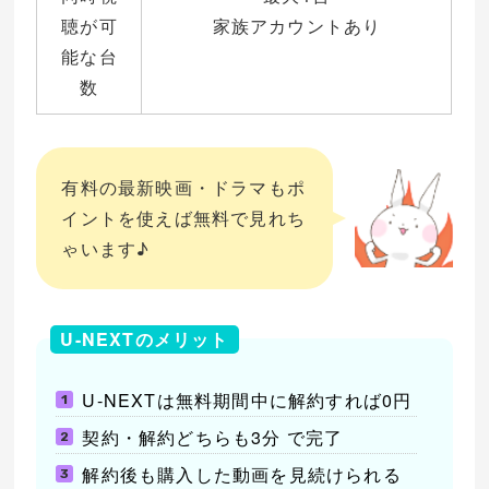
聴が可
家族アカウントあり
能な台
数
有料の最新映画・ドラマもポ
イントを使えば無料で見れち
ゃいます♪
U-NEXTのメリット
U-NEXTは無料期間中に解約すれば0円
契約・解約どちらも3分 で完了
解約後も購入した動画を見続けられる