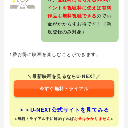
イントを視聴料に使えば有料
作品も無料視聴できる
のでお
金がかからずお得です！（新
規登録のみ対象）
1番お得に映画を楽しむことができます。
＼最新映画を見るならU-NEXT／
今すぐ無料トライアル
＞＞U-NEXT公式サイトを見てみる
※無料トライアル中に解約すれば
お金はかかりません
※