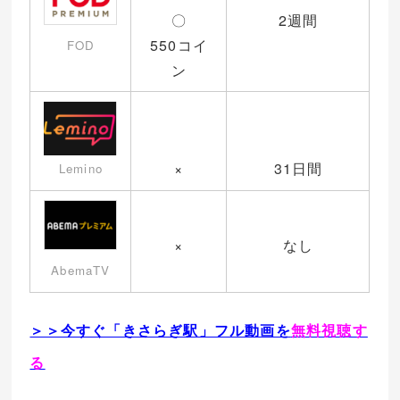
〇
2週間
550コイ
FOD
ン
×
31日間
Lemino
×
なし
AbemaTV
＞＞今すぐ「きさらぎ駅」フル動画を
無料視聴す
る