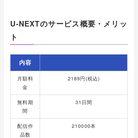
U-NEXTのサービス概要・メリッ
ト
内容
月額料
2189円(税込)
金
無料期
31日間
間
配信作
210000本
品数