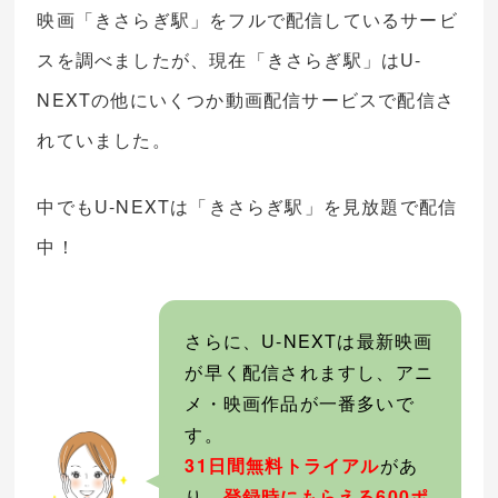
映画「きさらぎ駅」をフルで配信しているサービ
スを調べましたが、現在「きさらぎ駅」はU-
NEXTの他にいくつか動画配信サービスで配信さ
れていました。
中でもU-NEXTは「きさらぎ駅」を見放題で配信
中！
さらに、U-NEXTは最新映画
が早く配信されますし、アニ
メ・映画作品が一番多いで
す。
31日間無料トライアル
があ
り、
登録時にもらえる600ポ