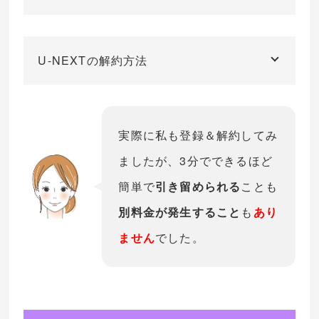
U-NEXTの解約方法
実際に私も登録＆解約してみ
ましたが、3分でできるほど
簡単で
引き留められる
ことも
別料金が発生すること
も
あり
ません
でした。