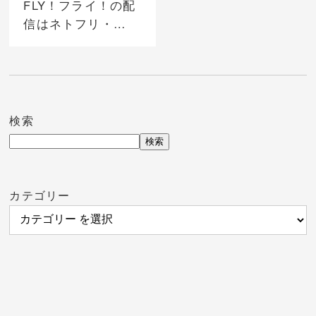
FLY！フライ！の配
信はネトフリ・
Amazonプライムど
こで見れる？無料動
画の視聴は
Dailymotion？
検索
検索
カテゴリー