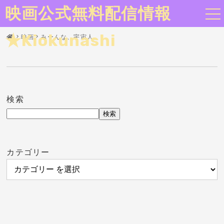
映画公式無料配信情報
★Kiokunashi
映画
みーんな、宇宙人。
検索
検索
カテゴリー